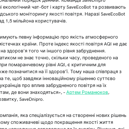
ціональний порядок денний. Команда SaveDnipro
і екологічний чат-бот і карту SaveEcoBot та розвивають
ського моніторингу якості повітря. Наразі SaveEcoBot
над 1,5 мільйона користувачів.
тримують певну інформацію про якість атмосферного
містечках країни. Проте індекс якості повітря AQI не дає
на здоров’я того чи іншого рівня забруднення.
атиком не знає точно, скільки часу, проведеного на
 при помаранчевому рівні AQI, є критичним для
же позначитися на її здоров’ї. Тому наша співпраця з
а на те, щоб завдяки інноваційному рішенню суттєво
країнців про вплив забрудненого повітря на їх
 там, де вони знаходяться», –
Артем Романюков
,
звитку, SaveDnipro.
 компанія, яка спеціалізується на створенні нових рішень
вому споживачеві щодо покращення якості життя