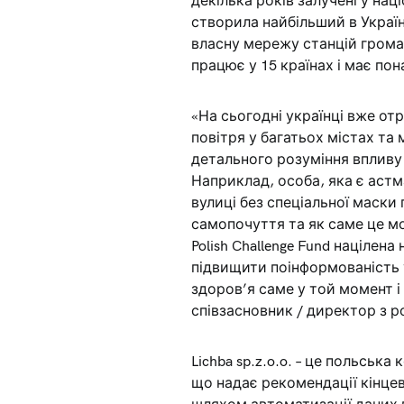
декілька років залучені у на
створила найбільший в Україн
власну мережу станцій громад
працює у 15 країнах і має по
«На сьогодні українці вже о
повітря у багатьох містах та 
детального розуміння впливу 
Наприклад, особа, яка є астм
вулиці без спеціальної маски
самопочуття та як саме це мо
Polish Challenge Fund націлен
підвищити поінформованість у
здоров’я саме у той момент і
співзасновник / директор з ро
Lichba sp.z.o.o. – це польська
що надає рекомендації кінце