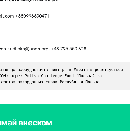
il.com
+380996690471
ena.kudlicka@undp.org
, +48 795 550 628
ення до забруднювачів повітря в Україні» реалізується 
ООН) через Polish Challenge Fund (Польща) за 
терства закордонних справ Республіки Польща.
имай внеском