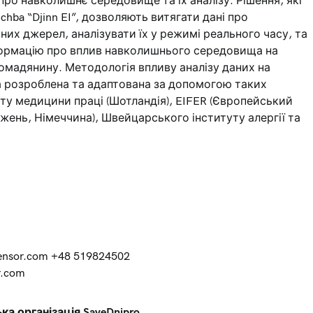
ро навколишнє середовище та їх аналізу. Рішення, які
hba “Djinn EI”, дозволяють витягати дані про
их джерел, аналізувати їх у режимі реального часу, та
формацію про вплив навколишнього середовища на
мадянину. Методологія впливу аналізу даних на
 розроблена та адаптована за допомогою таких
туту медицини праці (Шотландія), EIFER (Європейський
жень, Німеччина), Швейцарського інституту алергії та
ensor.com
+48 519824502
r.com
ка організація SaveDnipro