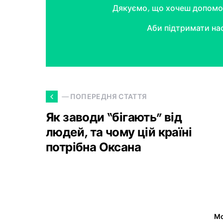
Дякуємо, що хочеш допомог
Аби підтримати на
— ПОПЕРЕДНЯ СТАТТЯ
Як заводи “бігають” від
людей, та чому цій країні
потрібна Оксана
Мо