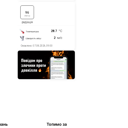
нань
Топимо за