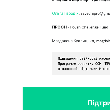
Ольга Гвоздік
,
savednipro@gma
ПРООН – Polish Challenge Fund
Магдалена Кудлицька,
magdal
Підвищення стійкості насел
Програмою розвитку ООН (ПР
фінансової підтримки Мініс
Підтр