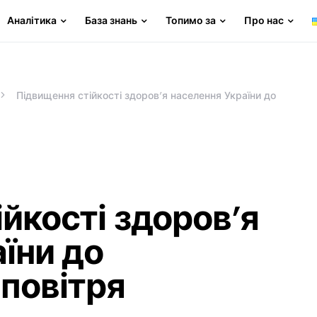
Аналітика
База знань
Топимо за
Про нас
Підвищення стійкості здоров’я населення України до
йкості здоров’я
їни до
повітря