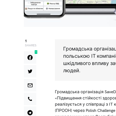
1
SHARES
Громадська організац
1
польською IT компан
шкідливого впливу за
людей.
Громадська організація SaveD
«Підвищення стійкості здоров
реалізується у співпраці з IT
(ПРООН) через Polish Challeng