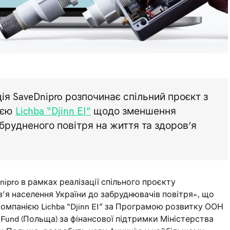
ія SaveDnipro розпочинає спільний проєкт з
ією
Lichba “Djinn EI”
щодо зменшення
брудненого повітря на життя та здоров’я
nipro в рамках реалізації спільного проєкту
’я населення України до забруднювачів повітря», що
 компанією Lichba “Djinn EI” за Програмою розвитку ООН
e Fund (Польща) за фінансової підтримки Міністерства