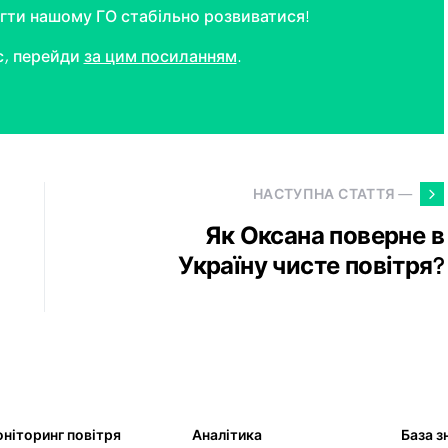
ти нашому ГО стабільно розвиватися!
с, перейди
за цим посиланням
.
НАСТУПНА СТАТТЯ —
Як Оксана поверне в
Україну чисте повітря?
ніторинг повітря
Аналітика
База з