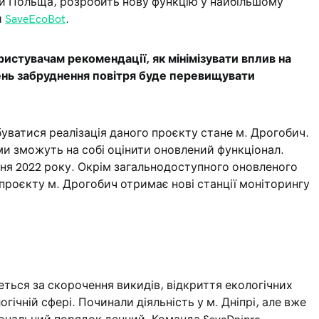
и Польща, розробить нову функцію у найбільшому
и
SaveEcoBot
.
истувачам рекомендації, як мінімізувати вплив на
ень забруднення повітря буде перевищувати
буватися реалізація даного проєкту стане м. Дрогобич.
и зможуть на собі оцінити оновлений функціонал.
ня 2022 року. Окрім загальнодоступного оновленого
ї проєкту м. Дрогобич отримає нові станції моніторингу
реться за скорочення викидів, відкриття екологічних
гічній сфері. Починали діяльність у м. Дніпрі, але вже