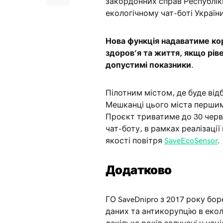
закордонних справ Республік
екологічному чат-боті Україн
Нова функція надаватиме кор
здоров’я та життя, якщо рів
допустимі показники.
Пілотним містом, де буде від
Мешканці цього міста першим
Проєкт триватиме до 30 черв
чат-боту, в рамках реалізаці
якості повітря
SaveEcoSensor
.
Додатково
ГО SaveDnipro з 2017 року бо
даних та антикорупцію в еколо