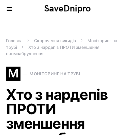
SaveDnipro
Search for:
Головна
Скорочення викидів
Моніторинг на
трубі
Хто з нардепів ПРОТИ зменшення
промзабруднення
М
МОНІТОРИНГ НА ТРУБІ
Хто з нардепів
ПРОТИ
зменшення