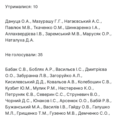
Утрималися: 10
Дануца О.А., Мазурашу Г.Г., Нагаєвський А.С.,
Павлюк М.В., Ткаченко О.М., Шинкаренко І.А.,
Аллахвердієва І.В., Заремський М.В., Марусяк О.Р.,
Наталуха Д.А.
Не голосували: 35
Бабак С.В., Боблях А.Р., Васильєв І.С., Дмитрієва
О.О., Забуранна Л.В., Загоруйко А.Л.,
Кисилевський Д.Д., Ковальов А.В., Колебошин С.В.,
Кузбит Ю.М., Мулик Р.М., Нестеренко К.О.,
Петруняк Є.В., Северин С.С., Струневич В.О.,
Чорний Д.С., Юнаков І.С., Арсенюк О.О., Бабій Р.В.,
Бужанський М.А., Василів І.В., Гайду О.В., Галушко
М.Л., Грищенко Т.М., Гузенко М.В., Демченко С.О.,