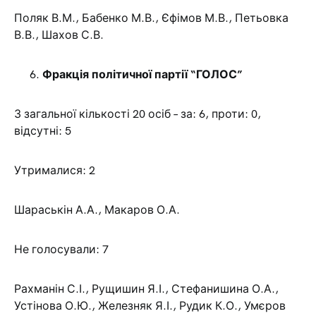
Поляк В.М., Бабенко М.В., Єфімов М.В., Петьовка
В.В., Шахов С.В.
Фракція політичної партії “ГОЛОС”
З загальної кількості 20 осіб – за: 6, проти: 0,
відсутні: 5
Утрималися: 2
Шараськін А.А., Макаров О.А.
Не голосували: 7
Рахманін С.І., Рущишин Я.І., Стефанишина О.А.,
Устінова О.Ю., Железняк Я.І., Рудик К.О., Умєров