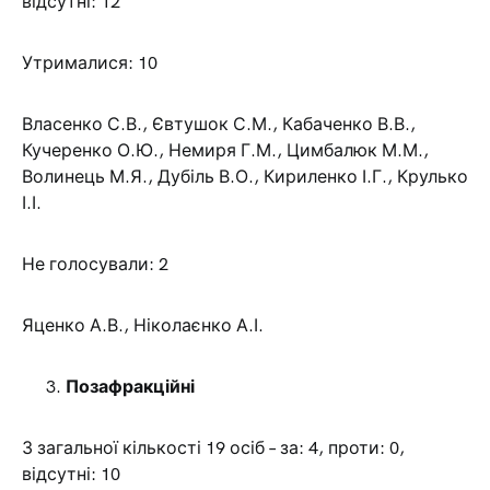
відсутні: 12
Утрималися: 10
Власенко С.В., Євтушок С.М., Кабаченко В.В.,
Кучеренко О.Ю., Немиря Г.М., Цимбалюк М.М.,
Волинець М.Я., Дубіль В.О., Кириленко І.Г., Крулько
І.І.
Не голосували: 2
Яценко А.В., Ніколаєнко А.І.
Позафракційні
З загальної кількості 19 осіб – за: 4, проти: 0,
відсутні: 10