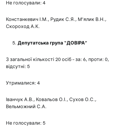
Не голосували: 4
Констанкевич І.М., Рудик С.Я., М’ялик В.Н.,
Скороход А.К.
Депутатська група “ДОВІРА”
З загальної кількості 20 осіб – за: 6, проти: 0,
відсутні: 5
Утрималися: 4
Іванчук А.В., Ковальов О.І., Сухов О.С.,
Вельможний С.А.
Не голосували: 5