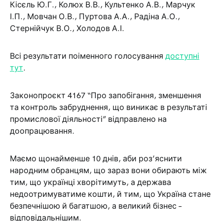
Кісєль Ю.Г., Колюх В.В., Культенко А.В., Марчук
І.П., Мовчан О.В., Пуртова А.А., Радіна А.О.,
Стернійчук В.О., Холодов А.І.
Всі результати поіменного голосування
доступні
тут
.
Законопроєкт 4167 “Про запобігання, зменшення
та контроль забруднення, що виникає в результаті
промислової діяльності” відправлено на
доопрацювання.
Маємо щонайменше 10 днів, аби роз’яснити
народним обранцям, що зараз вони обирають між
тим, що українці хворітимуть, а держава
недоотримуватиме кошти, й тим, що Україна стане
безпечнішою й багатшою, а великий бізнес –
відповідальнішим.