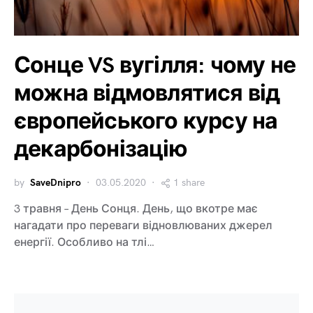
Сонце VS вугілля: чому не
можна відмовлятися від
європейського курсу на
декарбонізацію
by
SaveDnipro
03.05.2020
1 share
3 травня – День Сонця. День, що вкотре має
нагадати про переваги відновлюваних джерел
енергії. Особливо на тлі…