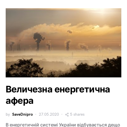
Величезна енергетична
афера
by
SaveDnipro
27.05.2020
5 shares
В енергетичній системі України відбувається дещо