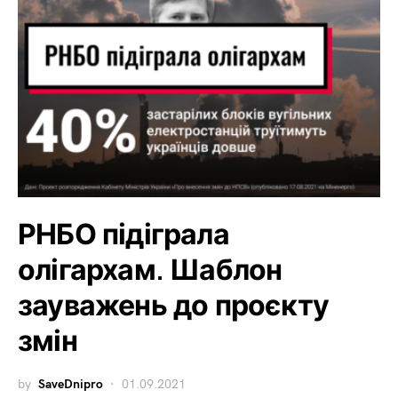
РНБО підіграла
олігархам. Шаблон
зауважень до проєкту
змін
by
SaveDnipro
01.09.2021