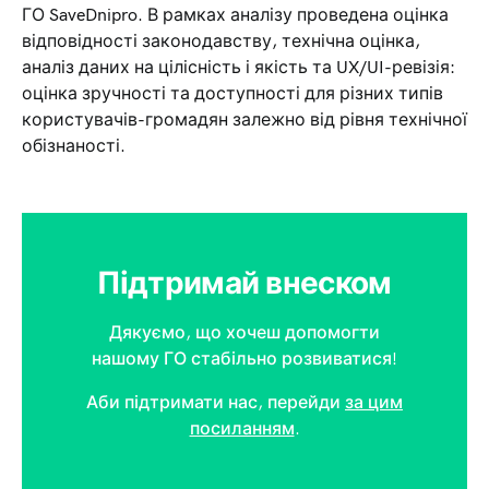
ГО SaveDnipro. В рамках аналізу проведена оцінка
відповідності законодавству, технічна оцінка,
аналіз даних на цілісність і якість та UX/UI-ревізія:
оцінка зручності та доступності для різних типів
користувачів-громадян залежно від рівня технічної
обізнаності.
Підтримай внеском
Дякуємо, що хочеш допомогти
нашому ГО стабільно розвиватися!
Аби підтримати нас, перейди
за цим
посиланням
.