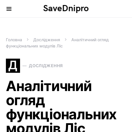
SaveDnipro
Search for:
Головна
Дослідження
Аналітичний огляд
функціональних модулів Ліс
Д
ДОСЛІДЖЕННЯ
Аналітичний
огляд
функціональних
модулів Ліс