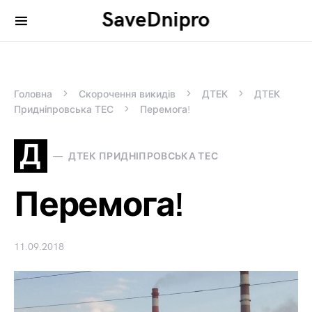
SaveDnipro
Search for:
Головна
Скорочення викидів
ДТЕК
ДТЕК
Придніпровська ТЕС
Перемога!
Д
ДТЕК ПРИДНІПРОВСЬКА ТЕС
Перемога!
11.09.2018