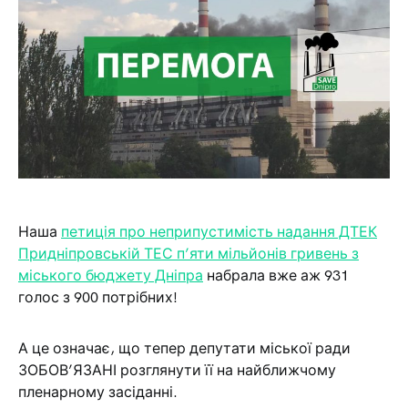
Наша
петиція про неприпустимість надання ДТЕК
Придніпровській ТЕС п’яти мільйонів гривень з
міського бюджету Дніпра
набрала вже аж 931
голос з 900 потрібних!
А це означає, що тепер депутати міської ради
ЗОБОВ’ЯЗАНІ розглянути її на найближчому
пленарному засіданні.