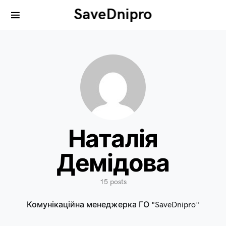
SaveDnipro
Search for:
Наталія
Демідова
15 posts
Комунікаційна менеджерка ГО "SaveDnipro"