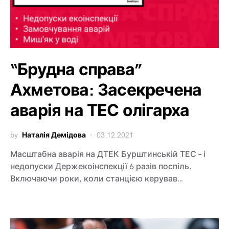
“Брудна справа”
Ахметова: Засекречена
аварія на ТЕС олігарха
by
Наталія Демідова
03.12.2021
Масштабна аварія на ДТЕК Бурштинській ТЕС – і
недопуски Держекоінспекції 6 разів поспіль.
Включаючи роки, коли станцією керував…