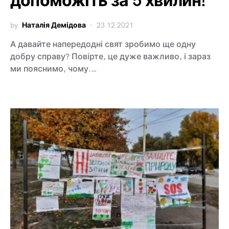
допоможіть за 5 хвилин!
by
Наталія Демідова
23.12.2021
А давайте напередодні свят зробимо ще одну
добру справу? Повірте, це дуже важливо, і зараз
ми пояснимо, чому.…