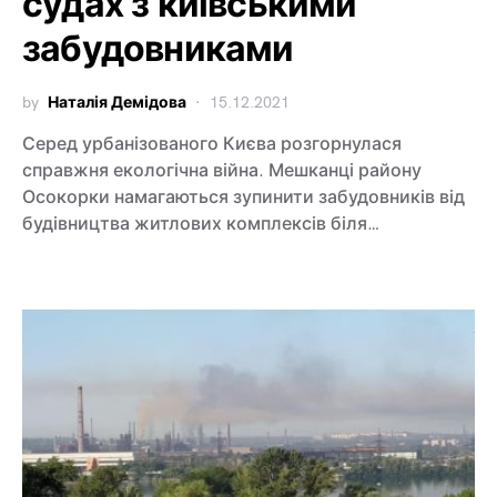
судах з київськими
забудовниками
by
Наталія Демідова
15.12.2021
Серед урбанізованого Києва розгорнулася
справжня екологічна війна. Мешканці району
Осокорки намагаються зупинити забудовників від
будівництва житлових комплексів біля…