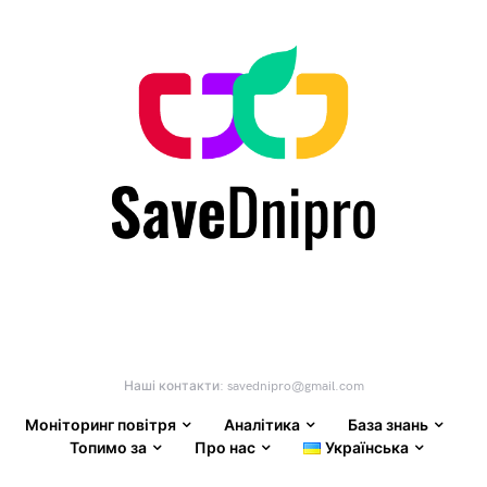
Наші контакти:
savednipro@gmail.com
Моніторинг повітря
Аналітика
База знань
Топимо за
Про нас
Українська