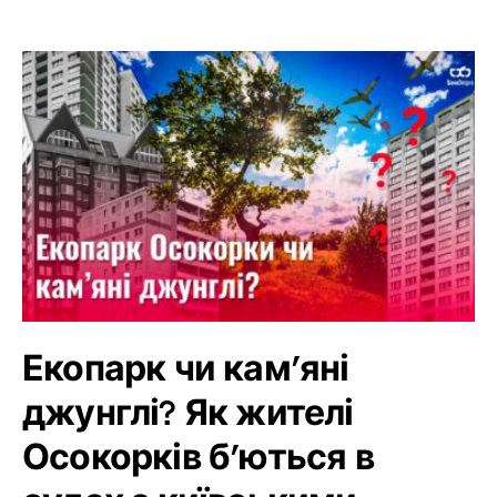
Екопарк чи кам’яні
джунглі? Як жителі
Осокорків б’ються в