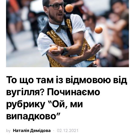
То що там із відмовою від
вугілля? Починаємо
рубрику “Ой, ми
випадково”
by
Наталія Демідова
02.12.2021