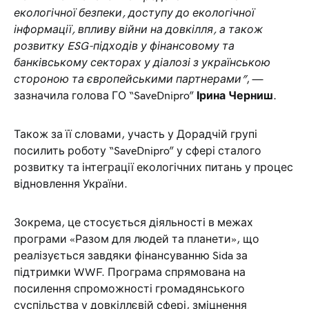
екологічної безпеки, доступу до екологічної
інформації, впливу війни на довкілля, а також
розвитку ESG-підходів у фінансовому та
банківському секторах у діалозі з українською
стороною та європейськими партнерами”
, —
зазначила голова ГО “SaveDnipro”
Ірина Черниш.
Також за її словами, участь у Дорадчій групі
посилить роботу “SaveDnipro” у сфері сталого
розвитку та інтеграції екологічних питань у процес
відновлення України.
Зокрема, це стосується діяльності в межах
програми «Разом для людей та планети», що
реалізується завдяки фінансуванню Sida за
підтримки WWF. Програма спрямована на
посилення спроможності громадянського
суспільства у довкіллєвій сфері, зміцнення