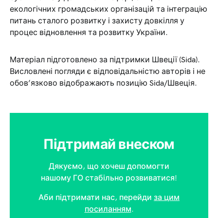
екологічних громадських організацій та інтеграцію
питань сталого розвитку і захисту довкілля у
процес відновлення та розвитку України.
Матеріал підготовлено за підтримки Швеції (Sida).
Висловлені погляди є відповідальністю авторів і не
обов’язково відображають позицію Sida/Швеція.
Підтримай внеском
Дякуємо, що хочеш допомогти
нашому ГО стабільно розвиватися!
Аби підтримати нас, перейди
за цим
посиланням
.