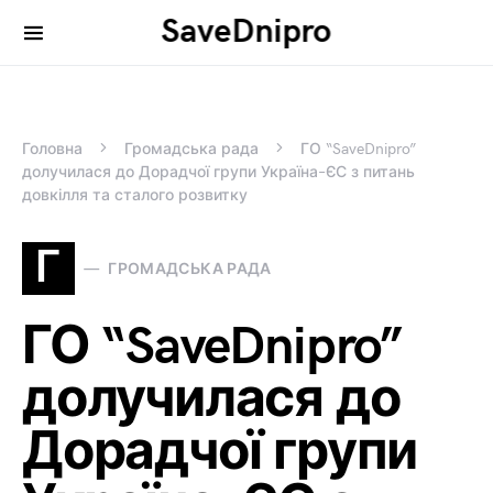
SaveDnipro
Search for:
Головна
Громадська рада
ГО “SaveDnipro”
долучилася до Дорадчої групи Україна–ЄС з питань
довкілля та сталого розвитку
Г
ГРОМАДСЬКА РАДА
ГО “SaveDnipro”
долучилася до
Дорадчої групи