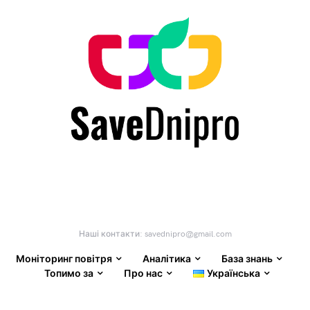
Наші контакти:
savednipro@gmail.com
Моніторинг повітря
Аналітика
База знань
Топимо за
Про нас
Українська