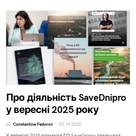
Про діяльність SaveDnipro
у вересні 2025 року
by
Constantine Fedorov
02.10.2025
У вересні 2025 команда ГО SaveDnipro захищала