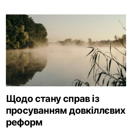
Щодо стану справ із
просуванням довкіллєвих
реформ