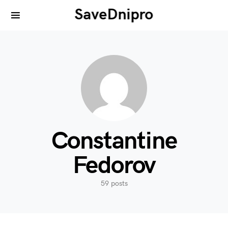
SaveDnipro
Search for:
Constantine
Fedorov
59 posts